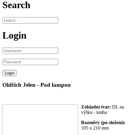
Search
Login
Oldřich Jelen - Pod lampou
Základní tvar:
DL na
výšku - kniha
Rozměry (po složení):
105 x 210 mm