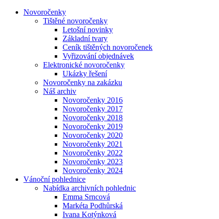
Novoročenky
Tištěné novoročenky
Letošní novinky
Základní tvary
Ceník tištěných novoročenek
Vyřizování objednávek
Elektronické novoročenky
Ukázky řešení
Novoročenky na zakázku
Náš archiv
Novoročenky 2016
Novoročenky 2017
Novoročenky 2018
Novoročenky 2019
Novoročenky 2020
Novoročenky 2021
Novoročenky 2022
Novoročenky 2023
Novoročenky 2024
Vánoční pohlednice
Nabídka archivních pohlednic
Emma Srncová
Markéta Podhůrská
Ivana Kotýnková