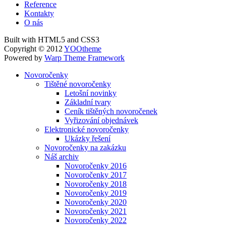
Reference
Kontakty
O nás
Built with HTML5 and CSS3
Copyright © 2012
YOOtheme
Powered by
Warp Theme Framework
Novoročenky
Tištěné novoročenky
Letošní novinky
Základní tvary
Ceník tištěných novoročenek
Vyřizování objednávek
Elektronické novoročenky
Ukázky řešení
Novoročenky na zakázku
Náš archiv
Novoročenky 2016
Novoročenky 2017
Novoročenky 2018
Novoročenky 2019
Novoročenky 2020
Novoročenky 2021
Novoročenky 2022