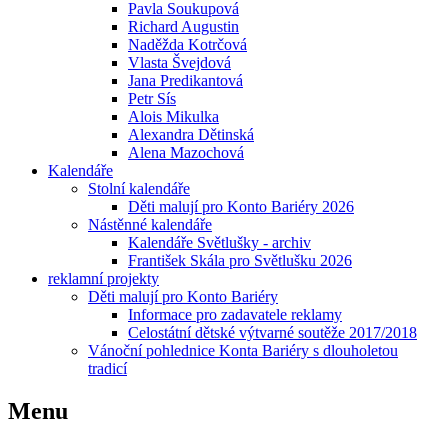
Pavla Soukupová
Richard Augustin
Naděžda Kotrčová
Vlasta Švejdová
Jana Predikantová
Petr Sís
Alois Mikulka
Alexandra Dětinská
Alena Mazochová
Kalendáře
Stolní kalendáře
Děti malují pro Konto Bariéry 2026
Nástěnné kalendáře
Kalendáře Světlušky - archiv
František Skála pro Světlušku 2026
reklamní projekty
Děti malují pro Konto Bariéry
Informace pro zadavatele reklamy
Celostátní dětské výtvarné soutěže 2017/2018
Vánoční pohlednice Konta Bariéry s dlouholetou
tradicí
Menu