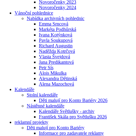
Novoročenky 2023
Novoročenky 2024
Vánoční pohlednice
Nabídka archivních pohlednic
Emma Srncová
Markéta Podhůrská
Ivana Kotýnková
Pavla Soukupová
Richard Augustin
Naděžda Kotrčová
Vlasta Švejdová
Jana Predikantová
Petr Sís
Alois Mikulka
Alexandra Dětinská
Alena Mazochová
Kalendáře
Stolní kalendáře
Děti malují pro Konto Bariéry 2026
Nástěnné kalendáře
Kalendáře Světlušky - archiv
František Skála pro Světlušku 2026
reklamní projekty
Děti malují pro Konto Bariéry
Informace pro zadavatele reklamy