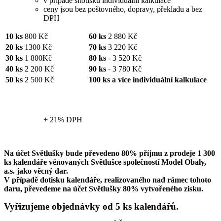
v případě sítotisku individuální kalkulace
ceny jsou bez poštovného, dopravy, překladu a bez
DPH
10 ks
800 Kč
60 ks
2 880 Kč
20 ks
1300 Kč
70 ks
3 220 Kč
30 ks
1 800Kč
80 ks
- 3 520 Kč
40 ks
2 200 Kč
90 ks
- 3 780 Kč
50 ks
2 500 Kč
100 ks a více individuální kalkulace
+ 21% DPH
Na účet Světlušky bude převedeno 80% příjmu z prodeje 1 300
ks kalendáře věnovaných Světlušce společností Model Obaly,
a.s. jako věcný dar.
V případě dotisku kalendáře, realizovaného nad rámec tohoto
daru, převedeme na účet Světlušky 80% vytvořeného zisku.
Vyřizujeme objednávky od 5 ks kalendářů.