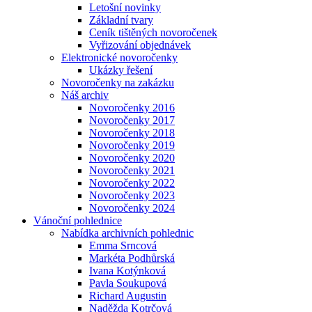
Letošní novinky
Základní tvary
Ceník tištěných novoročenek
Vyřizování objednávek
Elektronické novoročenky
Ukázky řešení
Novoročenky na zakázku
Náš archiv
Novoročenky 2016
Novoročenky 2017
Novoročenky 2018
Novoročenky 2019
Novoročenky 2020
Novoročenky 2021
Novoročenky 2022
Novoročenky 2023
Novoročenky 2024
Vánoční pohlednice
Nabídka archivních pohlednic
Emma Srncová
Markéta Podhůrská
Ivana Kotýnková
Pavla Soukupová
Richard Augustin
Naděžda Kotrčová