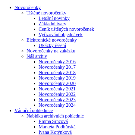
Novoročenky
Tištěné novoročenky
Letošní novinky
Základní tvary
Ceník tištěných novoročenek
Vyřizování objednávek
Elektronické novoročenky
Ukázky řešení
Novoročenky na zakázku
Náš archiv
Novoročenky 2016
Novoročenky 2017
Novoročenky 2018
Novoročenky 2019
Novoročenky 2020
Novoročenky 2021
Novoročenky 2022
Novoročenky 2023
Novoročenky 2024
Vánoční pohlednice
Nabídka archivních pohlednic
Emma Srncová
Markéta Podhůrská
Ivana Kotýnková