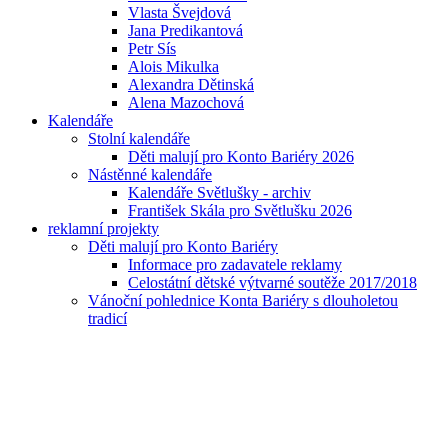
Vlasta Švejdová
Jana Predikantová
Petr Sís
Alois Mikulka
Alexandra Dětinská
Alena Mazochová
Kalendáře
Stolní kalendáře
Děti malují pro Konto Bariéry 2026
Nástěnné kalendáře
Kalendáře Světlušky - archiv
František Skála pro Světlušku 2026
reklamní projekty
Děti malují pro Konto Bariéry
Informace pro zadavatele reklamy
Celostátní dětské výtvarné soutěže 2017/2018
Vánoční pohlednice Konta Bariéry s dlouholetou
tradicí