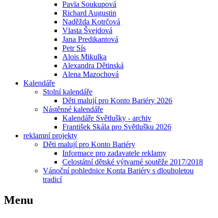
Pavla Soukupová
Richard Augustin
Naděžda Kotrčová
Vlasta Švejdová
Jana Predikantová
Petr Sís
Alois Mikulka
Alexandra Dětinská
Alena Mazochová
Kalendáře
Stolní kalendáře
Děti malují pro Konto Bariéry 2026
Nástěnné kalendáře
Kalendáře Světlušky - archiv
František Skála pro Světlušku 2026
reklamní projekty
Děti malují pro Konto Bariéry
Informace pro zadavatele reklamy
Celostátní dětské výtvarné soutěže 2017/2018
Vánoční pohlednice Konta Bariéry s dlouholetou
tradicí
Menu