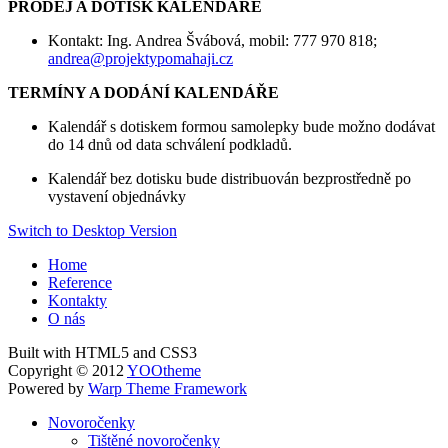
PRODEJ A DOTISK KALENDÁŘE
Kontakt: Ing. Andrea Švábová, mobil: 777 970 818;
andrea@projektypomahaji.cz
TERMÍNY A DODÁNÍ KALENDÁŘE
Kalendář s dotiskem formou samolepky bude možno dodávat
do 14 dnů od data schválení podkladů.
Kalendář bez dotisku bude distribuován bezprostředně po
vystavení objednávky
Switch to Desktop Version
Home
Reference
Kontakty
O nás
Built with HTML5 and CSS3
Copyright © 2012
YOOtheme
Powered by
Warp Theme Framework
Novoročenky
Tištěné novoročenky