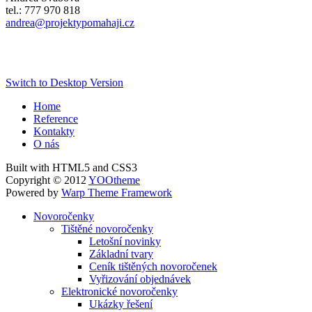
tel.: 777 970 818
andrea@projektypomahaji.cz
Switch to Desktop Version
Home
Reference
Kontakty
O nás
Built with HTML5 and CSS3
Copyright © 2012
YOOtheme
Powered by
Warp Theme Framework
Novoročenky
Tištěné novoročenky
Letošní novinky
Základní tvary
Ceník tištěných novoročenek
Vyřizování objednávek
Elektronické novoročenky
Ukázky řešení