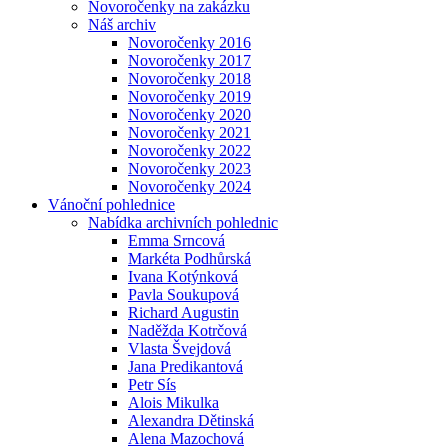
Novoročenky na zakázku
Náš archiv
Novoročenky 2016
Novoročenky 2017
Novoročenky 2018
Novoročenky 2019
Novoročenky 2020
Novoročenky 2021
Novoročenky 2022
Novoročenky 2023
Novoročenky 2024
Vánoční pohlednice
Nabídka archivních pohlednic
Emma Srncová
Markéta Podhůrská
Ivana Kotýnková
Pavla Soukupová
Richard Augustin
Naděžda Kotrčová
Vlasta Švejdová
Jana Predikantová
Petr Sís
Alois Mikulka
Alexandra Dětinská
Alena Mazochová