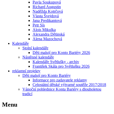
Pavla Soukupová
Richard Augustin
Naděžda Kotrčová
Vlasta Švejdová
Jana Predikantová
Petr Sís
Alois Mikulka
Alexandra Dětinská
Alena Mazochová
Kalendáře
Stolní kalendáře
Děti malují pro Konto Bariéry 2026
Nástěnné kalendáře
Kalendáře Světlušky - archiv
František Skála pro Světlušku 2026
reklamní projekty
Děti malují pro Konto Bariéry
Informace pro zadavatele reklamy
Celostátní dětské výtvarné soutěže 2017/2018
Vánoční pohlednice Konta Bariéry s dlouholetou
tradicí
Menu