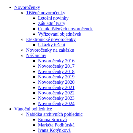
Novoročenky
Tištěné novoročenky
Letošní novinky
Základní tvary
Ceník tištěných novoročenek
Vyřizování objednávek
Elektronické novoročenky
Ukázky řešení
Novoročenky na zakázku
Náš archiv
Novoročenky 2016
Novoročenky 2017
Novoročenky 2018
Novoročenky 2019
Novoročenky 2020
Novoročenky 2021
Novoročenky 2022
Novoročenky 2023
Novoročenky 2024
Vánoční pohlednice
Nabídka archivních pohlednic
Emma Srncová
Markéta Podhůrská
Ivana Kotýnková