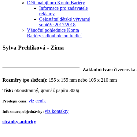
Děti malují pro Konto Bariéry
Informace pro zadavatele
reklamy
Celostátní dětské výtvarné
soutěže 2017/2018
Vánoční pohlednice Konta
Bariéry s dlouholetou tradicí
Sylva Prchlíková - Zima
Základní tvar:
čtvercovka 
Rozměry (po složení):
155 x 155 mm nebo 105 x 210 mm
Tisk:
oboustranný, gramáž papíru 300g
viz ceník
Prodejní cena:
viz kontakty
Informace, objednávky:
stránky autorky