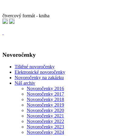
čtvercový formát - kniha
Novoročenky
Tištěné novoročenky
Elektronické novoročenky
Novoročenky na zakázku
Náš archiv
Novoročenky 2016
Novoročenky 2017
Novoročenky 2018
Novoročenky 2019
Novoročenky 2020
Novoročenky 2021
Novoročenky 2022
Novoročenky 2023
Novoročenky 2024