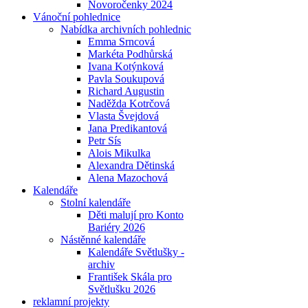
Novoročenky 2024
Vánoční pohlednice
Nabídka archivních pohlednic
Emma Srncová
Markéta Podhůrská
Ivana Kotýnková
Pavla Soukupová
Richard Augustin
Naděžda Kotrčová
Vlasta Švejdová
Jana Predikantová
Petr Sís
Alois Mikulka
Alexandra Dětinská
Alena Mazochová
Kalendáře
Stolní kalendáře
Děti malují pro Konto
Bariéry 2026
Nástěnné kalendáře
Kalendáře Světlušky -
archiv
František Skála pro
Světlušku 2026
reklamní projekty