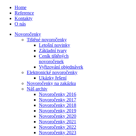
Home
Reference
Kontakty
O nás
Novoročenky
Tištěné novoročenky
Letošní novinky
Základní tvary
Ceník tištěných
novoročenek
Vyřizování objednávek
Elektronické novoročenky
Ukázky řešení
Novoročenky na zakázku
Náš archiv
Novoročenky 2016
Novoročenky 2017
Novoročenky 2018
Novoročenky 2019
Novoročenky 2020
Novoročenky 2021
Novoročenky 2022
Novoročenky 2023