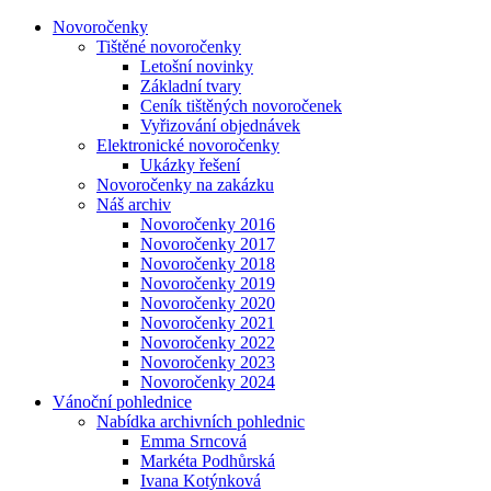
Novoročenky
Tištěné novoročenky
Letošní novinky
Základní tvary
Ceník tištěných novoročenek
Vyřizování objednávek
Elektronické novoročenky
Ukázky řešení
Novoročenky na zakázku
Náš archiv
Novoročenky 2016
Novoročenky 2017
Novoročenky 2018
Novoročenky 2019
Novoročenky 2020
Novoročenky 2021
Novoročenky 2022
Novoročenky 2023
Novoročenky 2024
Vánoční pohlednice
Nabídka archivních pohlednic
Emma Srncová
Markéta Podhůrská
Ivana Kotýnková