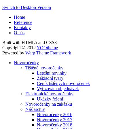
Switch to Desktop Version
Home
Reference
Kontakty
O nás
Built with HTML5 and CSS3
Copyright © 2012
YOOtheme
Powered by
Warp Theme Framework
Novoročenky
Tištěné novoročenky
Letošní novinky
Základní tvary
Ceník tištěných novoročenek
Vyřizování objednávek
Elektronické novoročenky
Ukázky řešení
Novoročenky na zakázku
Náš archiv
Novoročenky 2016
Novoročenky 2017
Novoročenky 2018