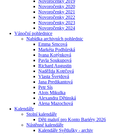
Novoročenky 2019
Novoročenky 2020
Novoročenky 2021
Novoročenky 2022
Novoročenky 2023
Novoročenky 2024
Vánoční pohlednice
Nabídka archivních pohlednic
Emma Srncová
Markéta Podhůrská
Ivana Kotýnková
Pavla Soukupová
Richard Augustin
Naděžda Kotrčová
Vlasta Švejdová
Jana Predikantová
Petr Sís
Alois Mikulka
Alexandra Dětinská
Alena Mazochová
Kalendáře
Stolní kalendáře
Děti malují pro Konto Bariéry 2026
Nástěnné kalendáře
Kalendáře Světlušky - archiv