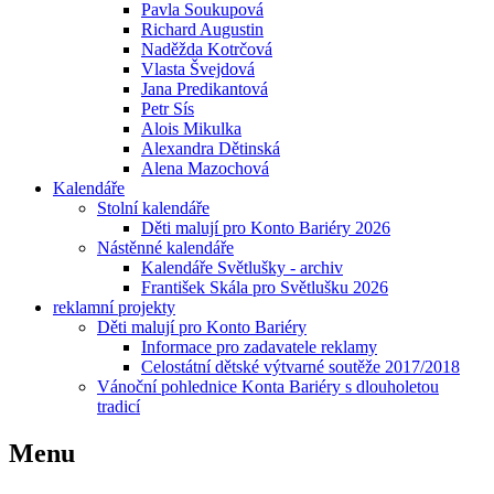
Pavla Soukupová
Richard Augustin
Naděžda Kotrčová
Vlasta Švejdová
Jana Predikantová
Petr Sís
Alois Mikulka
Alexandra Dětinská
Alena Mazochová
Kalendáře
Stolní kalendáře
Děti malují pro Konto Bariéry 2026
Nástěnné kalendáře
Kalendáře Světlušky - archiv
František Skála pro Světlušku 2026
reklamní projekty
Děti malují pro Konto Bariéry
Informace pro zadavatele reklamy
Celostátní dětské výtvarné soutěže 2017/2018
Vánoční pohlednice Konta Bariéry s dlouholetou
tradicí
Menu