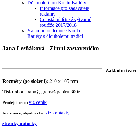
Děti malují pro Konto Bariéry
Informace pro zadavatele
reklamy
Celostátní dětské výtvarné
soutěže 2017/2018
Vánoční pohlednice Konta
Bariéry s dlouholetou tradicí
Jana Lesňáková - Zimní zastaveníčko
Základní tvar:
p
Rozměry (po složení):
210 x 105 mm
Tisk:
oboustranný, gramáž papíru 300g
viz ceník
Prodejní cena:
viz kontakty
Informace, objednávky:
stránky autorky