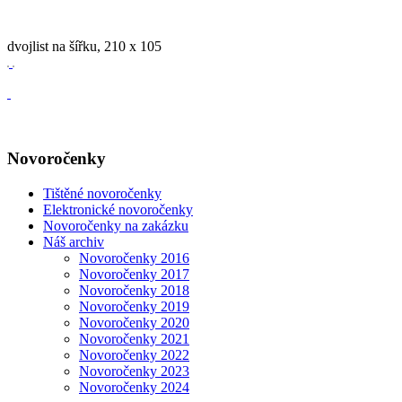
dvojlist na šířku, 210 x 105
Novoročenky
Tištěné novoročenky
Elektronické novoročenky
Novoročenky na zakázku
Náš archiv
Novoročenky 2016
Novoročenky 2017
Novoročenky 2018
Novoročenky 2019
Novoročenky 2020
Novoročenky 2021
Novoročenky 2022
Novoročenky 2023
Novoročenky 2024