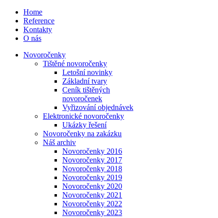
Home
Reference
Kontakty
O nás
Novoročenky
Tištěné novoročenky
Letošní novinky
Základní tvary
Ceník tištěných
novoročenek
Vyřizování objednávek
Elektronické novoročenky
Ukázky řešení
Novoročenky na zakázku
Náš archiv
Novoročenky 2016
Novoročenky 2017
Novoročenky 2018
Novoročenky 2019
Novoročenky 2020
Novoročenky 2021
Novoročenky 2022
Novoročenky 2023