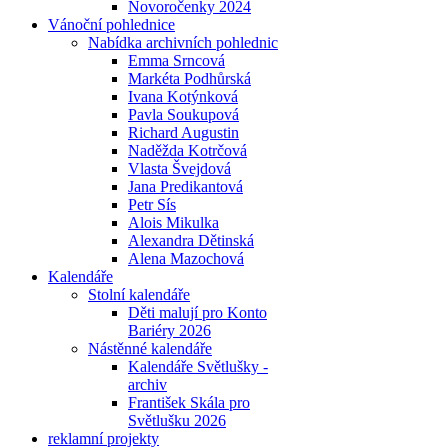
Novoročenky 2024
Vánoční pohlednice
Nabídka archivních pohlednic
Emma Srncová
Markéta Podhůrská
Ivana Kotýnková
Pavla Soukupová
Richard Augustin
Naděžda Kotrčová
Vlasta Švejdová
Jana Predikantová
Petr Sís
Alois Mikulka
Alexandra Dětinská
Alena Mazochová
Kalendáře
Stolní kalendáře
Děti malují pro Konto
Bariéry 2026
Nástěnné kalendáře
Kalendáře Světlušky -
archiv
František Skála pro
Světlušku 2026
reklamní projekty