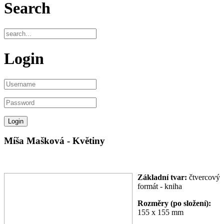
Search
Login
Míša Mašková - Květiny
Základní tvar:
čtvercový
formát - kniha
Rozměry (po složení):
155 x 155 mm