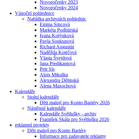
Novoročenky 2023
Novoročenky 2024
Vánoční pohlednice
Nabídka archivních pohlednic
Emma Srncová
Markéta Podhůrská
Ivana Kotýnková
Pavla Soukupová
Richard Augustin
Naděžda Kotrčová
Vlasta Švejdová
Jana Predikantová
Petr Sís
Alois Mikulka
Alexandra Dětinská
Alena Mazochová
Kalendáře
Stolní kalendáře
Děti malují pro Konto Bariéry 2026
Nástěnné kalendáře
Kalendáře Světlušky - archiv
František Skála pro Světlušku 2026
reklamní projekty
Děti malují pro Konto Bariéry
Informace pro zadavatele reklamy