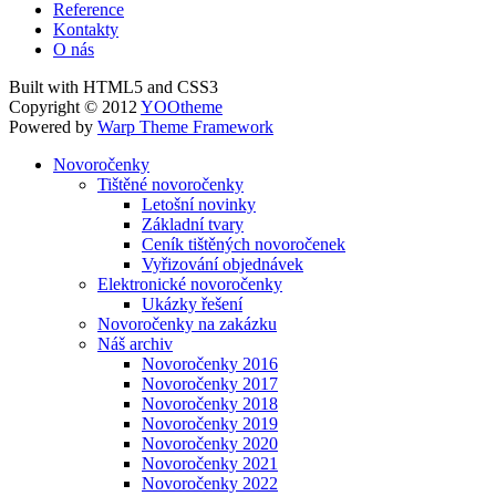
Reference
Kontakty
O nás
Built with HTML5 and CSS3
Copyright © 2012
YOOtheme
Powered by
Warp Theme Framework
Novoročenky
Tištěné novoročenky
Letošní novinky
Základní tvary
Ceník tištěných novoročenek
Vyřizování objednávek
Elektronické novoročenky
Ukázky řešení
Novoročenky na zakázku
Náš archiv
Novoročenky 2016
Novoročenky 2017
Novoročenky 2018
Novoročenky 2019
Novoročenky 2020
Novoročenky 2021
Novoročenky 2022