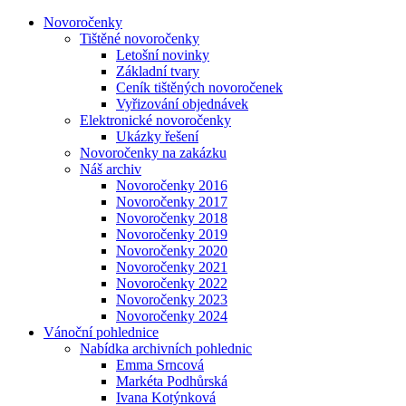
Novoročenky
Tištěné novoročenky
Letošní novinky
Základní tvary
Ceník tištěných novoročenek
Vyřizování objednávek
Elektronické novoročenky
Ukázky řešení
Novoročenky na zakázku
Náš archiv
Novoročenky 2016
Novoročenky 2017
Novoročenky 2018
Novoročenky 2019
Novoročenky 2020
Novoročenky 2021
Novoročenky 2022
Novoročenky 2023
Novoročenky 2024
Vánoční pohlednice
Nabídka archivních pohlednic
Emma Srncová
Markéta Podhůrská
Ivana Kotýnková