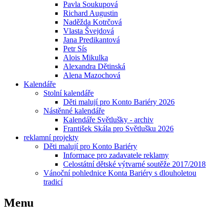
Pavla Soukupová
Richard Augustin
Naděžda Kotrčová
Vlasta Švejdová
Jana Predikantová
Petr Sís
Alois Mikulka
Alexandra Dětinská
Alena Mazochová
Kalendáře
Stolní kalendáře
Děti malují pro Konto Bariéry 2026
Nástěnné kalendáře
Kalendáře Světlušky - archiv
František Skála pro Světlušku 2026
reklamní projekty
Děti malují pro Konto Bariéry
Informace pro zadavatele reklamy
Celostátní dětské výtvarné soutěže 2017/2018
Vánoční pohlednice Konta Bariéry s dlouholetou
tradicí
Menu