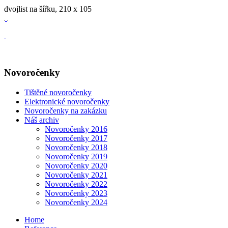
dvojlist na šířku, 210 x 105
Novoročenky
Tištěné novoročenky
Elektronické novoročenky
Novoročenky na zakázku
Náš archiv
Novoročenky 2016
Novoročenky 2017
Novoročenky 2018
Novoročenky 2019
Novoročenky 2020
Novoročenky 2021
Novoročenky 2022
Novoročenky 2023
Novoročenky 2024
Home