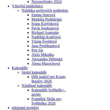
Novoročenky 2024
Vánoční pohlednice
Nabídka archivních pohlednic
Emma Srncová
Markéta Podhůrská
Ivana Kotýnková
Pavla Soukupová
Richard Augustin
Naděžda Kotrčová
Vlasta Švejdová
Jana Predikantová
Petr Sís
Alois Mikulka
Alexandra Dětinská
Alena Mazochová
Kalendáře
Stolní kalendáře
Děti malují pro Konto
Bariéry 2026
Nástěnné kalendáře
Kalendáře Světlušky -
archiv
František Skála pro
Světlušku 2026
reklamní projekty