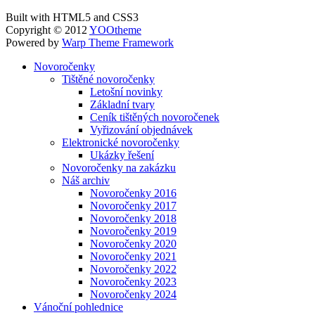
Built with HTML5 and CSS3
Copyright © 2012
YOOtheme
Powered by
Warp Theme Framework
Novoročenky
Tištěné novoročenky
Letošní novinky
Základní tvary
Ceník tištěných novoročenek
Vyřizování objednávek
Elektronické novoročenky
Ukázky řešení
Novoročenky na zakázku
Náš archiv
Novoročenky 2016
Novoročenky 2017
Novoročenky 2018
Novoročenky 2019
Novoročenky 2020
Novoročenky 2021
Novoročenky 2022
Novoročenky 2023
Novoročenky 2024
Vánoční pohlednice