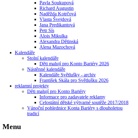
Pavla Soukupová
Richard Augustin
Naděžda Kotrčová
Vlasta Švejdová
Jana Predikantová
Petr Sís
Alois Mikulka
Alexandra Dětinská
Alena Mazochová
Kalendáře
Stolní kalendáře
Děti malují pro Konto Bariéry 2026
Nástěnné kalendáře
Kalendáře Světlušky - archiv
František Skála pro Světlušku 2026
reklamní projekty
Děti malují pro Konto Bariéry
Informace pro zadavatele reklamy
Celostátní dětské výtvarné soutěže 2017/2018
Vánoční pohlednice Konta Bariéry s dlouholetou
tradicí
Menu