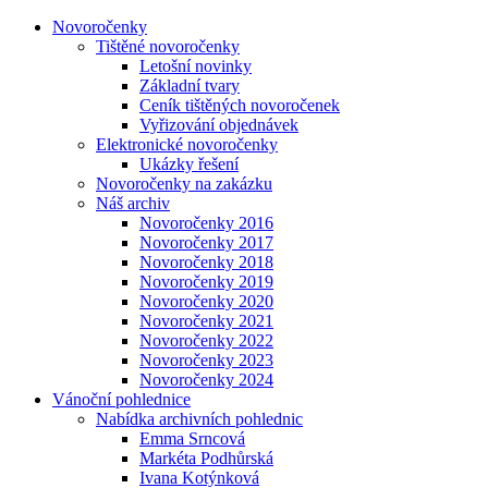
Novoročenky
Tištěné novoročenky
Letošní novinky
Základní tvary
Ceník tištěných novoročenek
Vyřizování objednávek
Elektronické novoročenky
Ukázky řešení
Novoročenky na zakázku
Náš archiv
Novoročenky 2016
Novoročenky 2017
Novoročenky 2018
Novoročenky 2019
Novoročenky 2020
Novoročenky 2021
Novoročenky 2022
Novoročenky 2023
Novoročenky 2024
Vánoční pohlednice
Nabídka archivních pohlednic
Emma Srncová
Markéta Podhůrská
Ivana Kotýnková