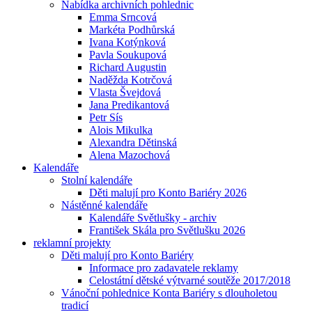
Nabídka archivních pohlednic
Emma Srncová
Markéta Podhůrská
Ivana Kotýnková
Pavla Soukupová
Richard Augustin
Naděžda Kotrčová
Vlasta Švejdová
Jana Predikantová
Petr Sís
Alois Mikulka
Alexandra Dětinská
Alena Mazochová
Kalendáře
Stolní kalendáře
Děti malují pro Konto Bariéry 2026
Nástěnné kalendáře
Kalendáře Světlušky - archiv
František Skála pro Světlušku 2026
reklamní projekty
Děti malují pro Konto Bariéry
Informace pro zadavatele reklamy
Celostátní dětské výtvarné soutěže 2017/2018
Vánoční pohlednice Konta Bariéry s dlouholetou
tradicí