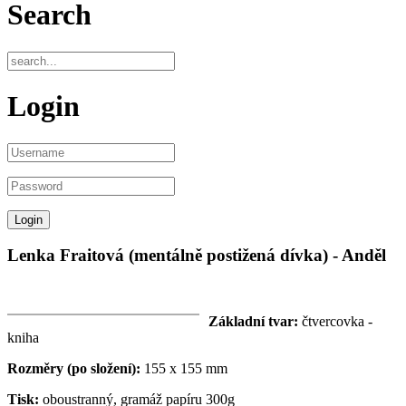
Search
Login
Lenka Fraitová (mentálně postižená dívka) - Anděl
Základní tvar:
čtvercovka -
kniha
Rozměry (po složení):
155 x 155 mm
Tisk:
oboustranný, gramáž papíru 300g